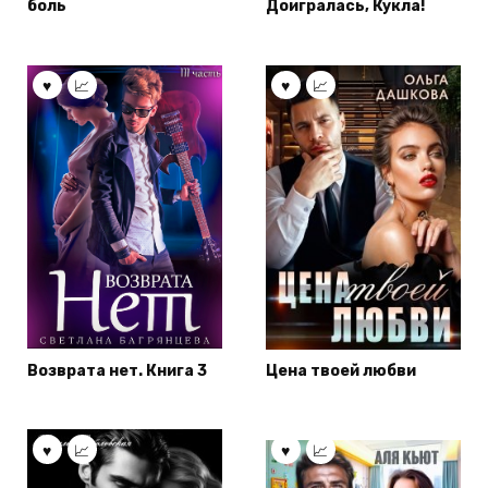
боль
Доигралась, Кукла!
Возврата нет. Книга 3
Цена твоей любви