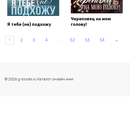
Череповец на мою
Я тебе (не) подхожу
голову!
1
2
3
4
…
52
53
54
→
© 2026 g-books.ru Каталог онлайн книг