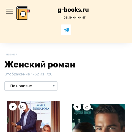
Перейти
к
g-books.ru
содержанию
Новинки книг
Главная
Женский роман
Отображение 1–32 из 1720