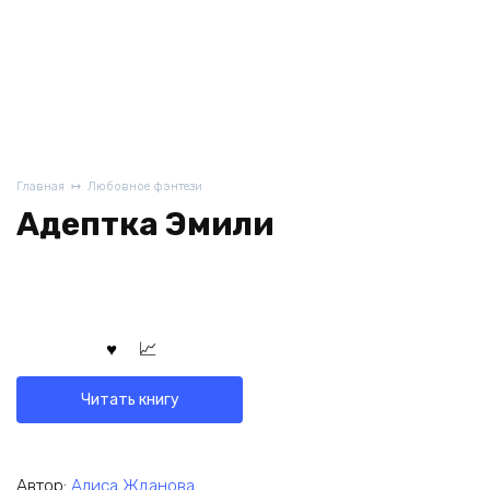
Главная
Любовное фэнтези
Адептка Эмили
Читать книгу
Автор:
Алиса Жданова