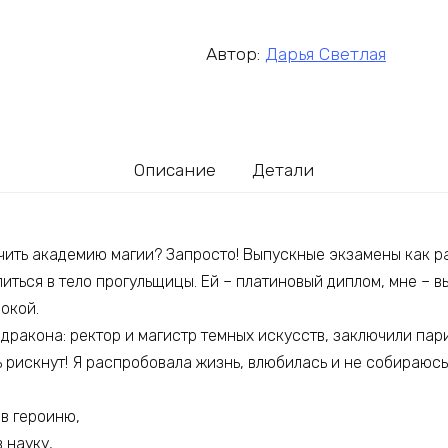
Автор:
Дарья Светлая
Описание
Детали
чить академию магии? Запросто! Выпускные экзамены как 
литься в тело прогульщицы. Ей – платиновый диплом, мне – в
окой.
а дракона: ректор и магистр темных искусств, заключили пари
 рискнут! Я распробовала жизнь, влюбилась и не собираюсь
в героиню,
 науку,