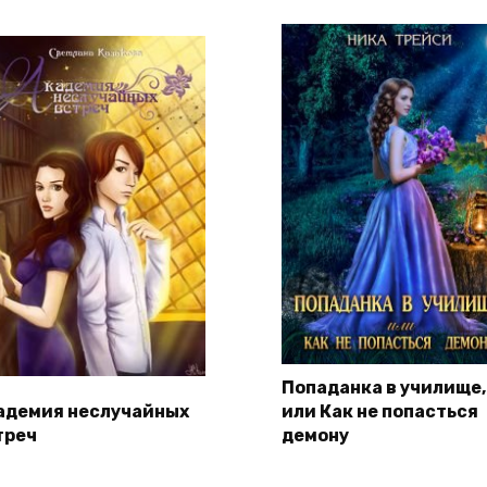
Попаданка в училище,
адемия неслучайных
или Как не попасться
треч
демону