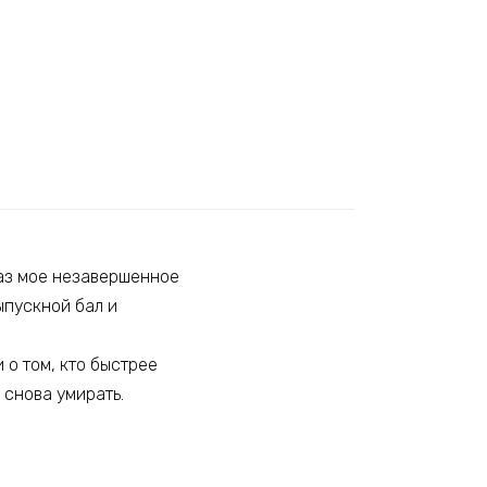
раз мое незавершенное
ыпускной бал и
 о том, кто быстрее
 снова умирать.