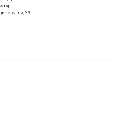
ильяр,
щие страсти, ХЭ