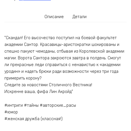
Описание
Детали
"Скандал! Его высочество поступил на боевой факультет
академии Сантор. Красавицы-аристократки шокированы и
спешно пакуют чемоданы, отбывая из Королевской академии
магии. Ворота Сантора закроются завтра в полдень. Смогут
ли прекрасные леди справиться с ненавистью к «академии
уродин» и надеть брюки ради возможности через три года
примерить корону?
Следите за новостями Столичного Вестника!
Искренне ваша, фифа Лин Акройд"
#интриги #тайны #авторские_расы
#юмор
#женская дружба (классная!)