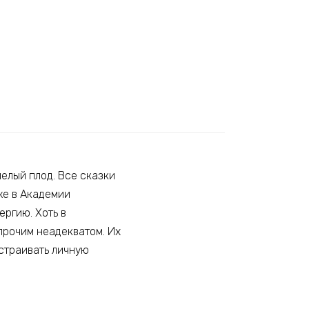
пелый плод. Все сказки
уже в Академии
ргию. Хоть в
прочим неадекватом. Их
устраивать личную