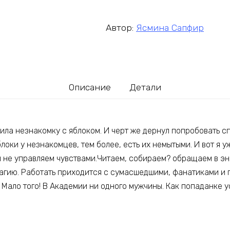
Автор:
Ясмина Сапфир
Описание
Детали
тила незнакомку с яблоком. И черт же дернул попробовать с
блоки у незнакомцев, тем более, есть их немытыми. И вот я 
 не управляем чувствами.Читаем, собираем? обращаем в эне
магию. Работать приходится с сумасшедшими, фанатиками и 
 Мало того! В Академии ни одного мужчины. Как попаданке 