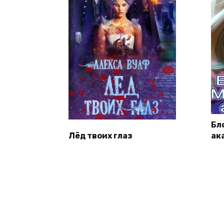
Бл
Лёд твоих глаз
ак