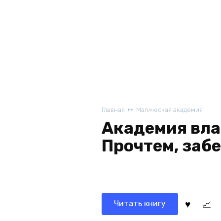
Главная
Магическая академия
Академия вла
Прочтем, заб
Читать книгу