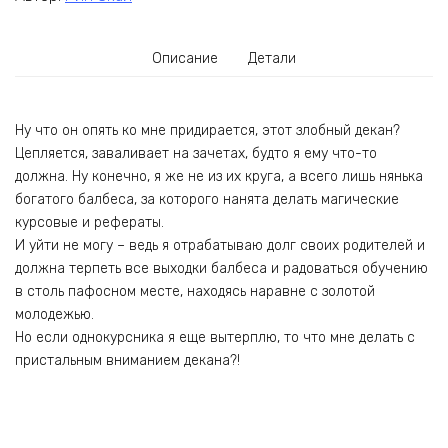
Описание
Детали
Ну что он опять ко мне придирается, этот злобный декан?
Цепляется, заваливает на зачетах, будто я ему что-то
должна. Ну конечно, я же не из их круга, а всего лишь нянька
богатого балбеса, за которого нанята делать магические
курсовые и рефераты.
И уйти не могу – ведь я отрабатываю долг своих родителей и
должна терпеть все выходки балбеса и радоваться обучению
в столь пафосном месте, находясь наравне с золотой
молодежью.
Но если однокурсника я еще вытерплю, то что мне делать с
пристальным вниманием декана?!