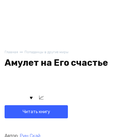
Главная
Попаданцы в другие миры
Амулет на Его счастье
Читать книгу
Автор:
Рин Скай