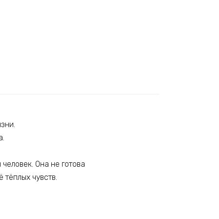
зни.
а.
 человек. Она не готова
ё тёплых чувств.