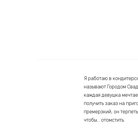
Я работаю в кондитерс
называют Городом Сваде
каждая девушка мечтает
получить заказ на приг
премерзкий, он терпеть
чтобы… отомстить.