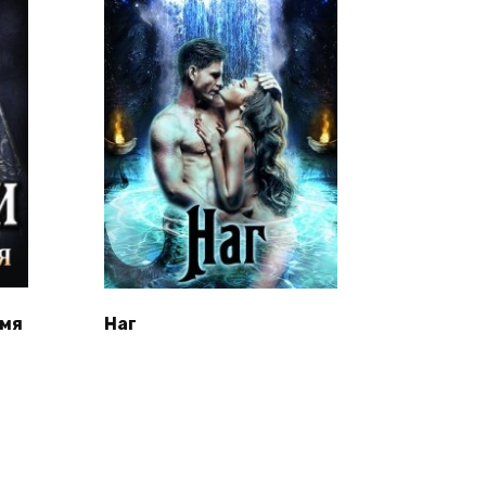
амя
Наг