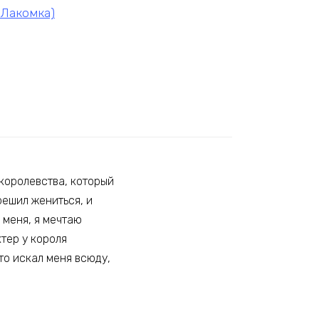
 Лакомка)
королевства, который
решил жениться, и
 меня, я мечтаю
ктер у короля
то искал меня всюду,