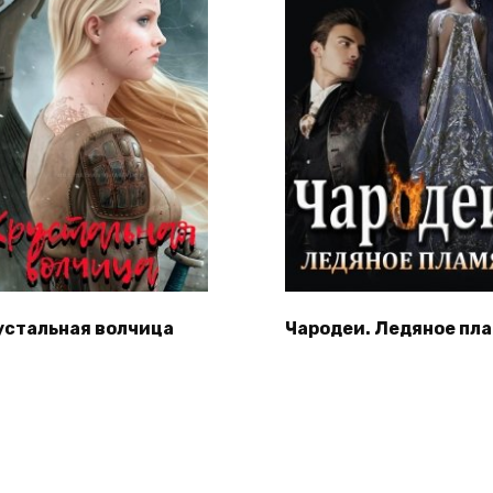
устальная волчица
Чародеи. Ледяное пл