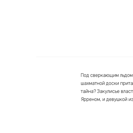
Под сверкающим льдом 
шахматной доски притаи
тайна? Закулисье влас
Ярреном, и девушкой из