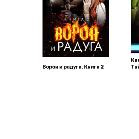
Кв
Ворон и радуга. Книга 2
Та