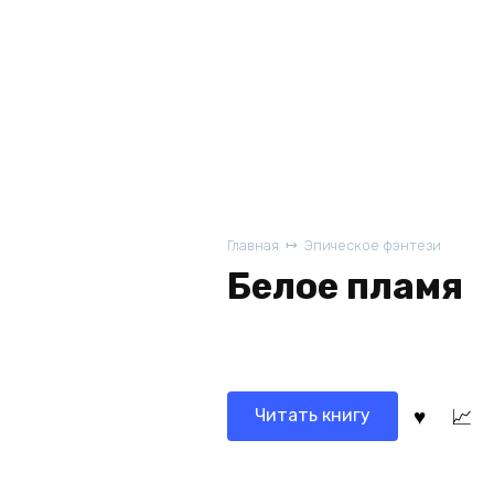
Главная
Эпическое фэнтези
Белое пламя
Читать книгу