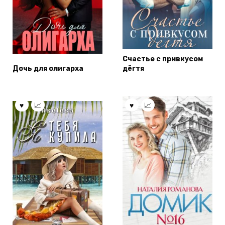
Счастье с привкусом
Дочь для олигарха
дёгтя