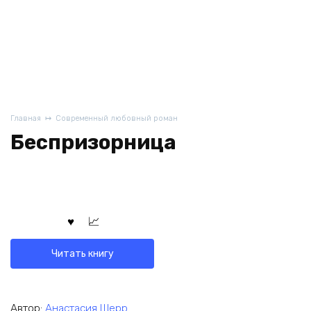
Главная
Современный любовный роман
Беспризорница
Читать книгу
Автор:
Анастасия Шерр