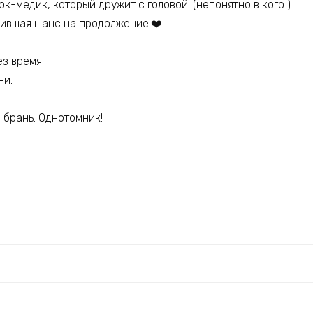
к-медик, который дружит с головой. (непонятно в кого )
ившая шанс на продолжение.‍❤️‍
ез время.
ни.
брань. Однотомник!