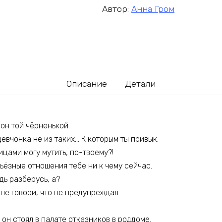
Автор:
Анна Гром
Описание
Детали
вон той чёрненькой.
девчонка не из таких… К которым ты привык.
рицами могу мутить, по-твоему?!
ерьёзные отношения тебе ни к чему сейчас.
дь разберусь, а?
 не говори, что не предупреждал.
 он стоял в палате отказников в роддоме.