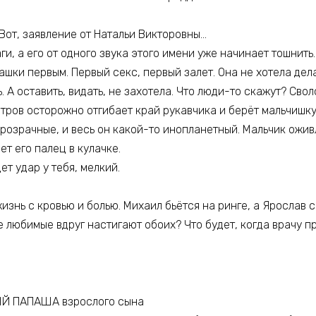
 Вот, заявление от Натальи Викторовны…
ги, а его от одного звука этого имени уже начинает тошнить.
ташки первым. Первый секс, первый залет. Она не хотела дела
 А оставить, видать, не захотела. Что люди-то скажут? Свол
Костров осторожно отгибает край рукавчика и берёт мальчишку
прозрачные, и весь он какой-то инопланетный. Мальчик ожив
т его палец в кулачке.
ет удар у тебя, мелкий.
изнь с кровью и болью. Михаил бьётся на ринге, а Ярослав 
е любимые вдруг настигают обоих? Что будет, когда врачу пр
Й ПАПАША взрослого сына