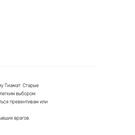
у Тиамат. Старые
елегким выбором:
ться превентивам или
ывших врагов.