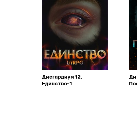
Дисгардиум 12.
Ди
Единство-1
По