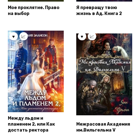
Мое проклятие. Право
Я превращу твою
на выбор
жизнь в Ад. Книга 2
Между льдом и
пламенем 2, или Как
Межрасовая Академия
достать ректора
им.Вильгельма V