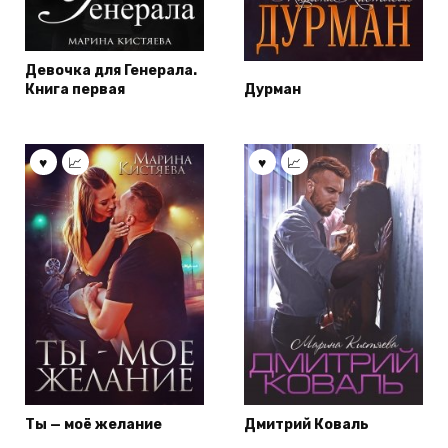
Девочка для Генерала.
Книга первая
Дурман
Ты — моё желание
Дмитрий Коваль