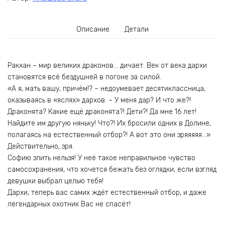
Описание
Детали
Ракхан – мир великих драконов… дичает. Век от века дархи
становятся всё бездушней в погоне за силой.
«А я, мать вашу, причём!? – недоумевает десятиклассница,
оказываясь в «яслях» дархов. – У меня дар? И что же?!
Драконята? Какие ещё драконята?! Дети?! Да мне 16 лет!
Найдите им другую няньку! Что?! Их бросили одних в Долине,
полагаясь на естественный отбор?! А вот это они зряяяяя…»
Действительно, зря.
Софию злить нельзя! У неё такое неправильное чувство
самосохранения, что хочется бежать без оглядки, если взгляд
девушки выбрал целью тебя!
Дархи, теперь вас самих ждёт естественный отбор, и даже
легендарных охотник Вас не спасёт!