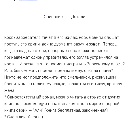
Описание
Детали
Кровь завоевателя течет в его жилах, новые земли слышат
поступь его армии, война дурманит разум и зовет… Теперь,
когда западные степи, северные леса и южные пески
принадлежат одному правителю, его взгляд устремился на
восток. И разве кто-то посмеет возразить Верховному альфе?
Или, быть может, посмеет помешать ему, срывая планы?
Никто не мог предположить, что смельчаком, рискнувшим
бросить вызов великому вождю, окажется его тихая, кроткая
жена.
* Самостоятельный роман, можно читать в отрыве от других
книг, но я рекомендую начать знакомство с миром с первой
книги серии — "Али" (книга бесплатная, законченная).
* Счастливый конец.