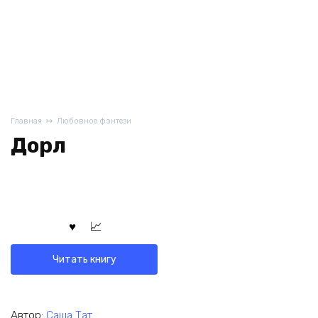
Главная
Любовное фэнтези
Дорл
Читать книгу
Автор:
Саша Тат