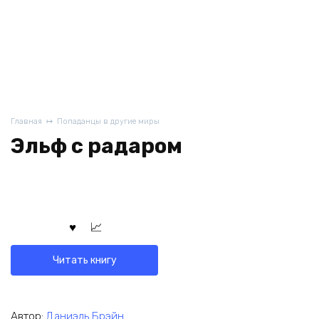
Главная
Попаданцы в другие миры
Эльф с радаром
Читать книгу
Автор:
Даниэль Брэйн