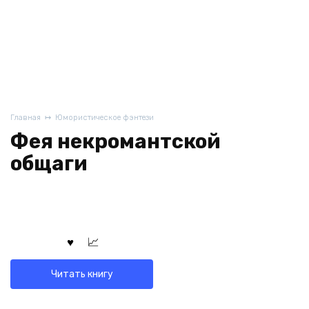
Главная
Юмористическое фэнтези
Фея некромантской
общаги
Читать книгу