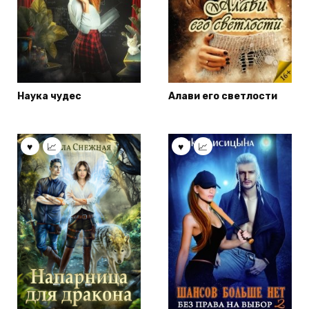
Наука чудес
Алави его светлости