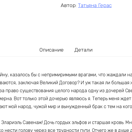
Автор:
Татьяна Герас
Описание
Детали
йну, казалось бы с непримиримыми врагами, что жаждали на
ваются, заключая Великий Договор? И уж такая ли большая 
 за право существования целого народа одну из дочерей Св
ерна. Вот только этой дочерью являюсь я. Теперь меня ждет
ают мой народ, чужой мир и вынужденный брак с тем на ког
Элариэль Савенаж! Дочь гордых эльфов и старшая кровь. Мн
о нести голову через все трудности пути. Отчего же в душе