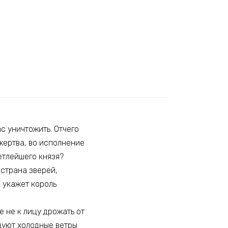
с уничтожить. Отчего
жертва, во исполнение
етлейшего князя?
 страна зверей,
о укажет король
е не к лицу дрожать от
 дуют холодные ветры