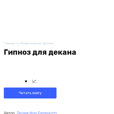
Главная
Романтическая эротика
Гипноз для декана
Читать книгу
Автор:
Лючия фон Беренготт