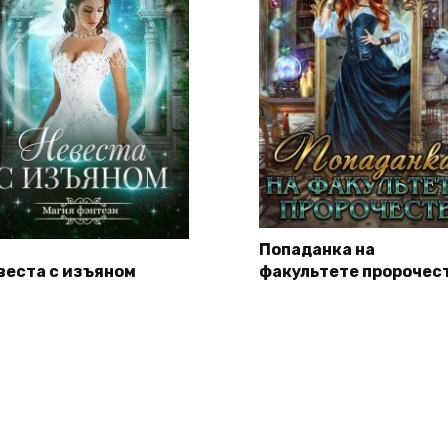
Попаданка на
веста с изъяном
факультете пророчес