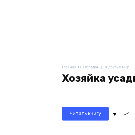
Главная
Попаданцы в другие миры
Хозяйка усад
Читать книгу