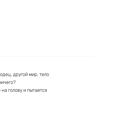
одец, другой мир, тело
ничего?
 на голову и пытается