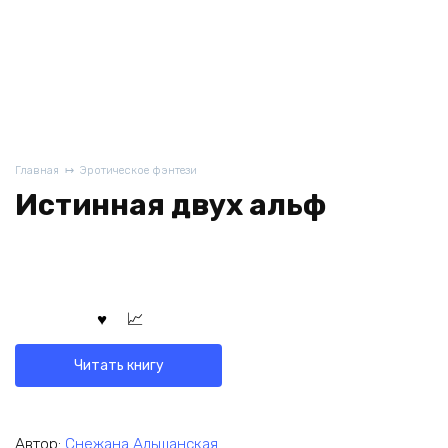
Главная
Эротическое фэнтези
Истинная двух альф
Читать книгу
Автор:
Снежана Альшанская