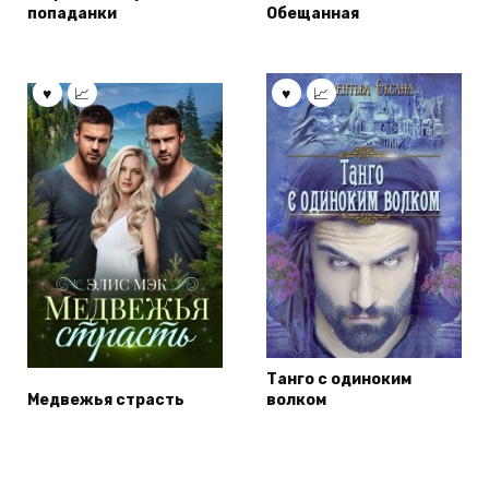
попаданки
Обещанная
Танго с одиноким
Медвежья страсть
волком