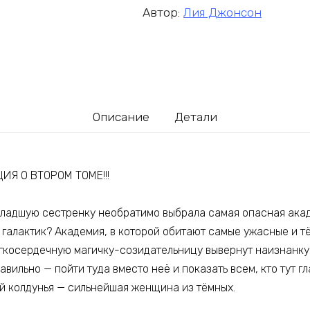
Автор:
Лия Джонсон
Описание
Детали
Я О ВТОРОМ ТОМЕ!!!
 младшую сестренку необратимо выбрала самая опасная акад
ь галактик? Академия, в которой обитают самые ужасные и 
ягкосердечную магичку-созидательницу вывернут наизнанку 
равильно — пойти туда вместо неё и показать всем, кто тут г
й колдунья — сильнейшая женщина из тёмных.