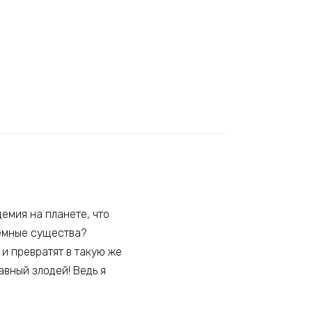
емия на планете, что
тёмные существа?
и превратят в такую же
лавный злодей! Ведь я