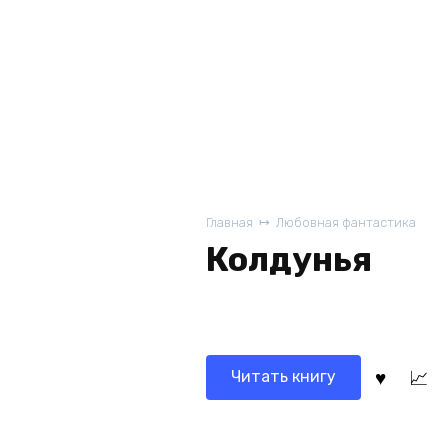
Главная
Любовная фантастика
Колдунья
Читать книгу