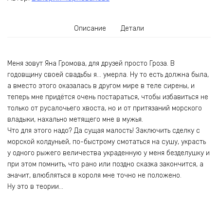
Описание
Детали
Меня зовут Яна Громова, для друзей просто Гроза. В
годовщину своей свадьбы я… умерла. Ну то есть должна была,
а вместо этого оказалась в другом мире в теле сирены, и
теперь мне придётся очень постараться, чтобы избавиться не
только от русалочьего хвоста, но и от притязаний морского
владыки, нахально метящего мне в мужья.
Что для этого надо? Да сущая малость! Заключить сделку с
морской колдуньей, по-быстрому смотаться на сушу, украсть
у одного рыжего величества украденную у меня безделушку и
при этом помнить, что рано или поздно сказка закончится, а
значит, влюбляться в короля мне точно не положено.
Ну это в теории…