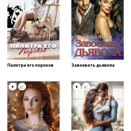
Палитра его пороков
Завоевать дьявола