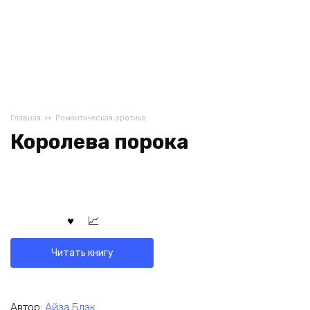
Главная
Романтическая эротика
Королева порока
Читать книгу
Автор:
Айза Блэк