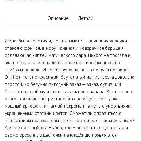
Описание
Детали
Жила-была простая и, прошу заметить, невинная воровка —
этакая скромная, в меру наивная и невзрачная барышня,
обладающая каплей магического дара. Никого не трогала и
зла не желала, молча делая свое противозаконное, но
прибыльное дело. И все бы хорошо, но на ее пути появился
ОН! Нет-нет, не красивый, брутальный маг из грез, а довольно
простой, но безумно выгодный заказ — заказ, суливший
богатство, свободу и шанс начать все сначала. А вот после
этого появились неприятности, говорящая черепушка,
мощный артефакт и наглый некромант в купе с умертвиями,
украшенными стогами цветов. Сможет ли справиться с
нашествием подозрительных личностей маленькая «мышка»?
А у нее есть выбор?! Выбор, конечно, есть всегда, только и
свеже срезанные цветочки на кладбище появляются