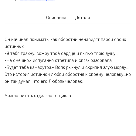
Описание
Детали
Он начинал понимать, как оборотни ненавидят парой своих
истинных.
-Я тебя трахну, сожру твоё сердце и выпью твою душу…
-Не смешно,- испуганно ответила и связь разорвала.
-Будет тебе камасутра,- Волк рыкнул и скривил злую морду…
Это история истинной любви оборотня к своему человеку…но
он так думал, что его Любовь человек.
Можно читать отдельно от цикла.