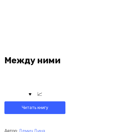
Между ними
Читать книгу
Автор:
Демич Дина