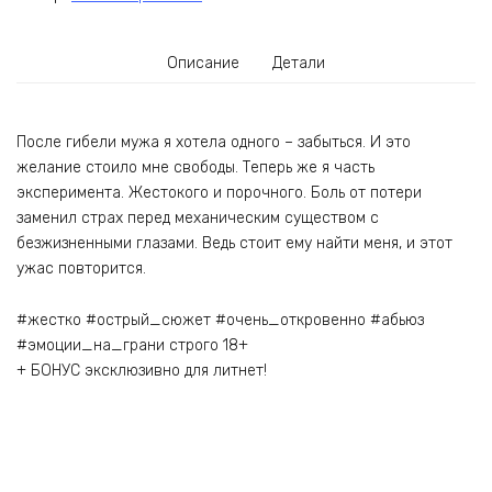
Описание
Детали
После гибели мужа я хотела одного – забыться. И это
желание стоило мне свободы. Теперь же я часть
эксперимента. Жестокого и порочного. Боль от потери
заменил страх перед механическим существом с
безжизненными глазами. Ведь стоит ему найти меня, и этот
ужас повторится.
#жестко #острый_сюжет #очень_откровенно #абьюз
#эмоции_на_грани строго 18+
+ БОНУС эксклюзивно для литнет!