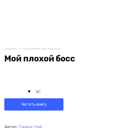
Главная
Романтическая эротика
Мой плохой босс
Читать книгу
Автор:
Джина Шэй