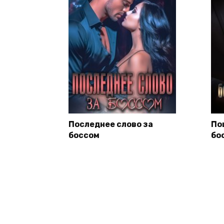
Последнее слово за
По
боссом
бо