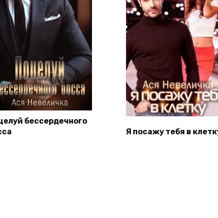
целуй бессердечного
сса
Я посажу тебя в клетк