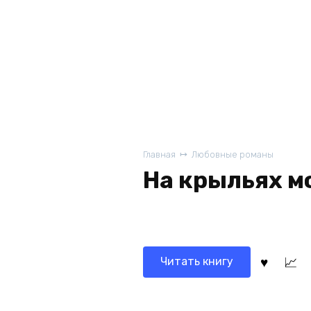
Главная
Любовные романы
На крыльях м
Читать книгу