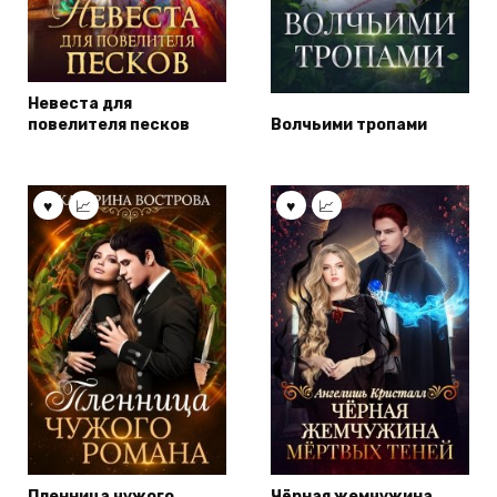
Невеста для
повелителя песков
Волчьими тропами
Пленница чужого
Чёрная жемчужина