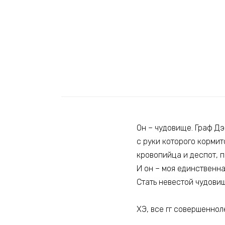
Он – чудовище. Граф Дэ
с руки которого кормит
кровопийца и деспот, п
И он – моя единственн
Стать невестой чудовищ
ХЭ, все гг совершенно