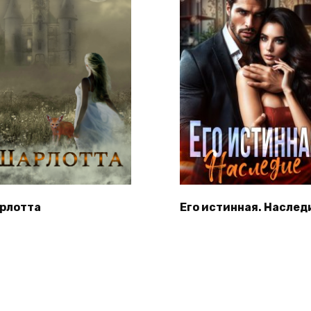
рлотта
Его истинная. Наслед