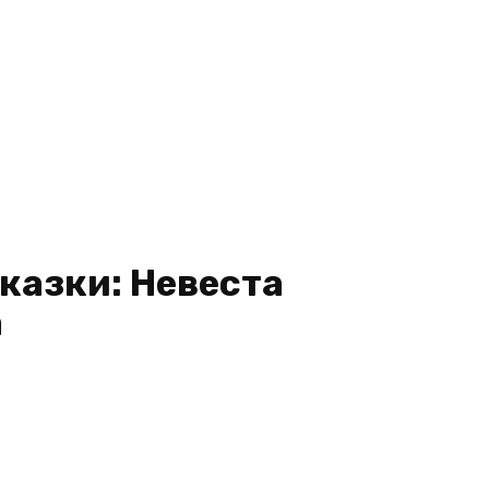
сказки: Невеста
а