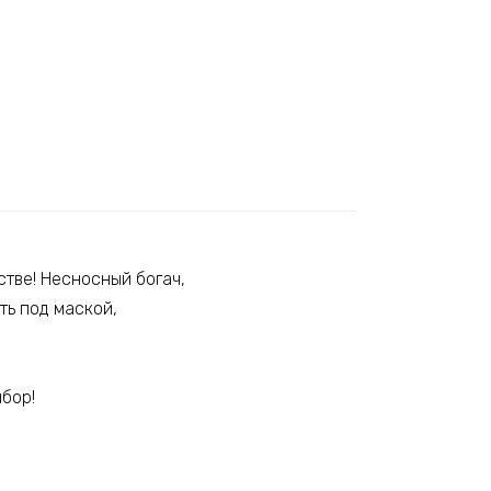
стве! Несносный богач,
ть под маской,
ыбор!