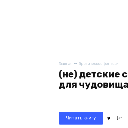
Главная
Эротическое фэнтези
(не) детские 
для чудовищ
Читать книгу