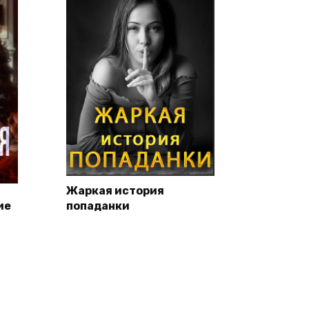
Жаркая история
ие
попаданки