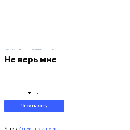
Главная
Современная проза
Не верь мне
Читать книгу
Автор:
Алиса Евстигнеева