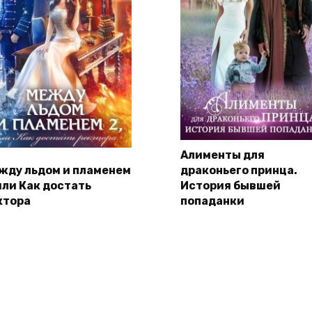
Алименты для
жду льдом и пламенем
драконьего принца.
 или Как достать
История бывшей
ктора
попаданки