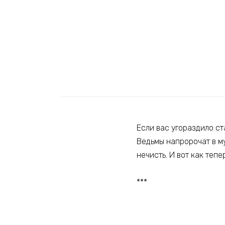
Если вас угораздило ст
Ведьмы напророчат в му
нечисть. И вот как теп
***