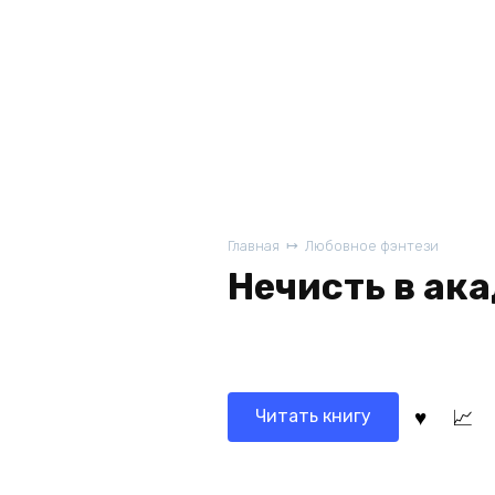
Главная
Любовное фэнтези
Нечисть в ак
Читать книгу