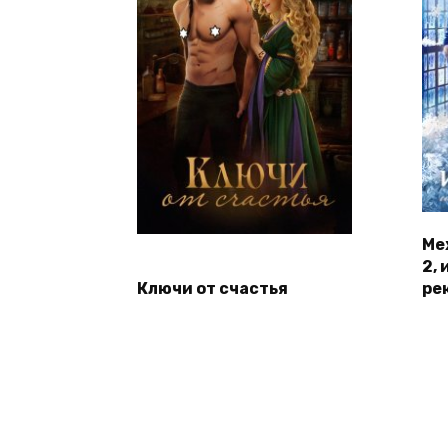
Ме
2,
Ключи от счастья
ре