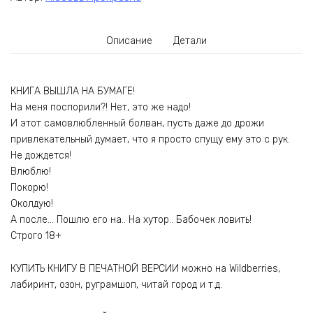
Описание
Детали
КНИГА ВЫШЛА НА БУМАГЕ!
На меня поспорили?! Нет, это же надо!
И этот самовлюбленный болван, пусть даже до дрожи
привлекательный думает, что я просто спущу ему это с рук.
Не дождется!
Влюблю!
Покорю!
Околдую!
А после… Пошлю его на.. На хутор.. Бабочек ловить!
Строго 18+
КУПИТЬ КНИГУ В ПЕЧАТНОЙ ВЕРСИИ можно на Wildberries,
лабиринт, озон, руграмшоп, читай город и т.д.