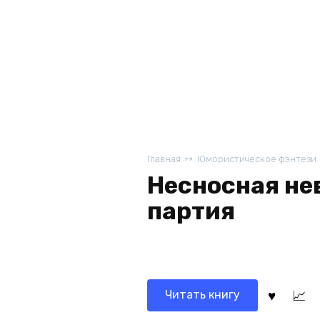
Главная
Юмористическое фэнтези
Несносная не
партия
Читать книгу