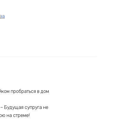
ва
айком пробраться в дом
 – Будущая супруга не
ою на стреме!