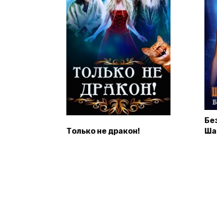
Без
Только не дракон!
Ша