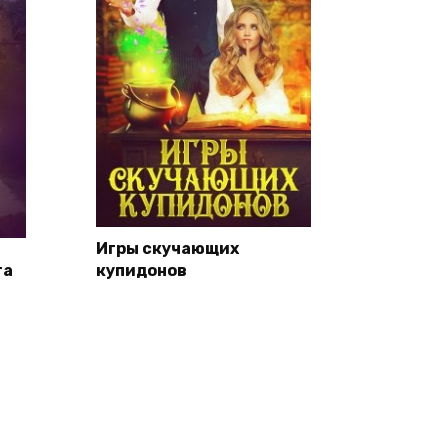
Игры скучающих
та
купидонов