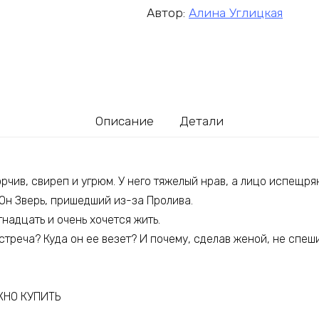
Автор:
Алина Углицкая
Описание
Детали
рчив, свиреп и угрюм. У него тяжелый нрав, а лицо испещр
. Он Зверь, пришедший из-за Пролива.
тнадцать и очень хочется жить.
встреча? Куда он ее везет? И почему, сделав женой, не спеш
НО КУПИТЬ