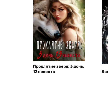
Проклятие зверя: 3 дочь,
13 невеста
Ка