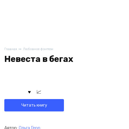
Главная
Любовное фэнтези
Невеста в бегах
Читать книгу
Автор:
Ольга Герр