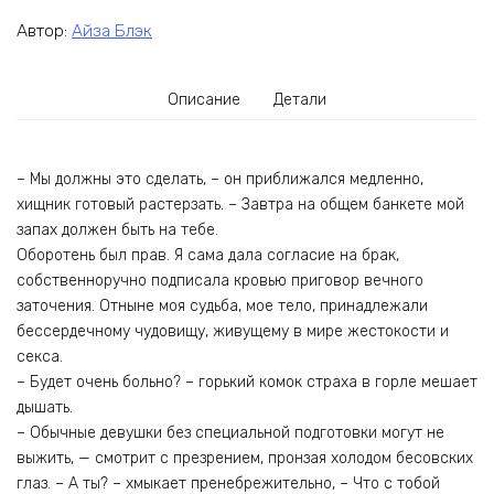
Автор:
Айза Блэк
Описание
Детали
– Мы должны это сделать, – он приближался медленно,
хищник готовый растерзать. – Завтра на общем банкете мой
запах должен быть на тебе.
Оборотень был прав. Я сама дала согласие на брак,
собственноручно подписала кровью приговор вечного
заточения. Отныне моя судьба, мое тело, принадлежали
бессердечному чудовищу, живущему в мире жестокости и
секса.
– Будет очень больно? – горький комок страха в горле мешает
дышать.
– Обычные девушки без специальной подготовки могут не
выжить, — смотрит с презрением, пронзая холодом бесовских
глаз. – А ты? – хмыкает пренебрежительно, – Что с тобой