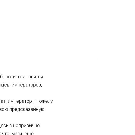
бности, становятся
нцев, императоров,
ат, император – тоже, у
 свою предсказанную
одясь в непривычно
 что, маги, ещё