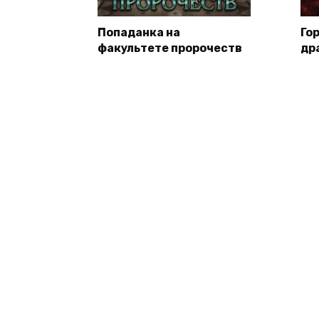
Попаданка на
Го
факультете пророчеств
др