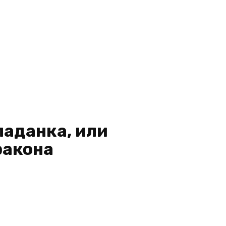
паданка, или
ракона