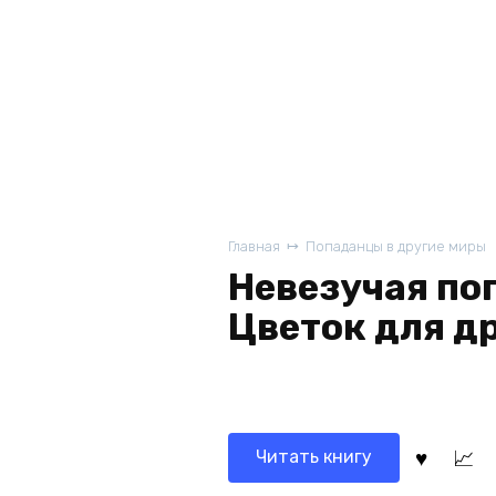
Главная
Попаданцы в другие миры
Невезучая по
Цветок для д
Читать книгу