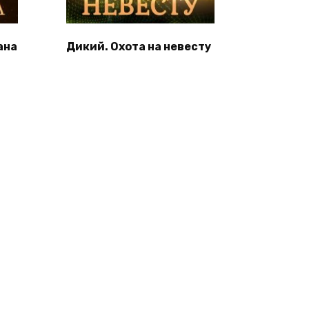
ана
Дикий. Охота на невесту