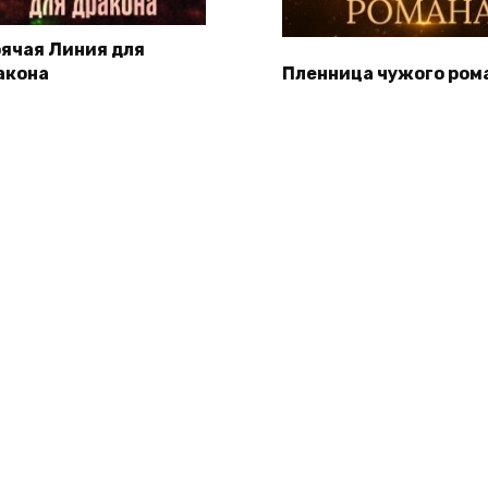
рячая Линия для
акона
Пленница чужого ром