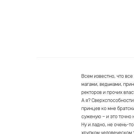
Всем известно, что все
магами, ведьмами, при
ректоров и прочих влас
А я? Сверхспособности 
принцев ко мне братск
суженую – и это точно н
Ну и ладно, не очень-т
хрупком человеческом т