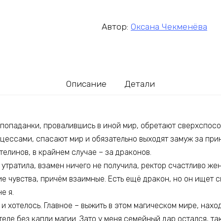
Автор:
Оксана Чекменёва
Описание
Детали
 попаданки, провалившись в иной мир, обретают сверхспосо
нцессами, спасают мир и обязательно выходят замуж за при
телинов, в крайнем случае – за драконов.
утратила, взамен ничего не получила, ректор счастливо жен
ие чувства, причём взаимные. Есть ещё дракон, но он ищет
е я.
о и хотелось. Главное – выжить в этом магическом мире, нах
еле без капли магии. Зато у меня семейный дар остался, так