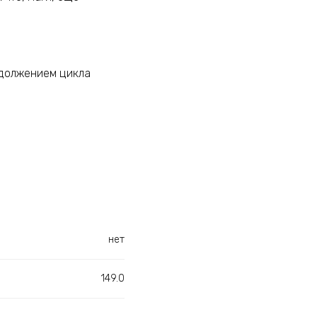
одолжением цикла
нет
149.0