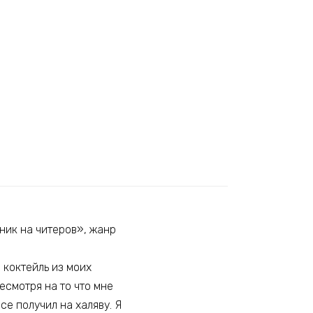
ник на читеров», жанр
й коктейль из моих
есмотря на то что мне
се получил на халяву. Я