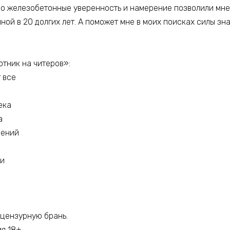
ко железобетонные уверенность и намерение позволили мне ст
иной в 20 долгих лет. А поможет мне в моих поисках силы з
тник на читеров»:
т все
ека
а
дений
ии
цензурную брань.
ия 18+