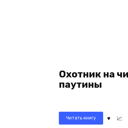
Охотник на ч
паутины
Читать книгу