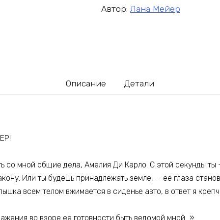
Автор:
Лана Мейер
Описание
Детали
ЕР!
ь со мной общие дела, Амелия Ди Карло. С этой секунды ты 
кону. Или ты будешь принадлежать земле, — её глаза стано
лышка всем телом вжимается в сиденье авто, в ответ я креп
ражения во взоре её готовности быть ведомой мной…»