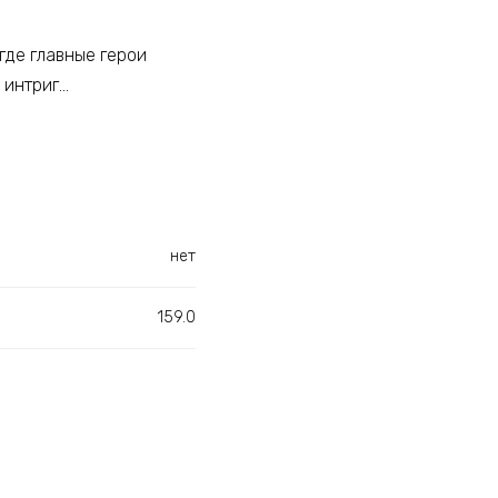
де главные герои
 интриг…
нет
159.0