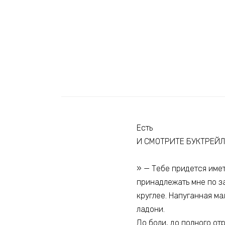
Есть
И СМОТРИТЕ БУКТРЕЙЛ
» — Тебе придется имет
принадлежать мне по за
круглее. Напуганная ма
ладони.
До боли, до полного от