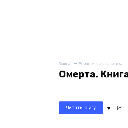
Главная
Романтическая эротика
Омерта. Книг
Читать книгу