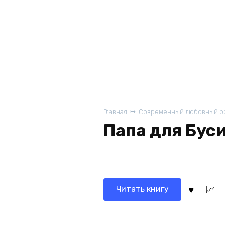
Главная
Современный любовный р
Папа для Бус
Читать книгу