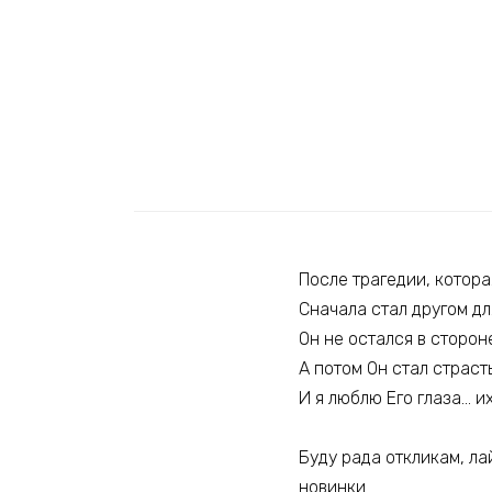
После трагедии, котора
Сначала стал другом дл
Он не остался в сторон
А потом Он стал страс
И я люблю Его глаза… и
Буду рада откликам, ла
новинки.