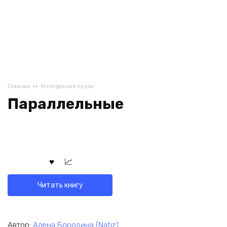
Главная
Молодежная проза
Параллельные
Читать книгу
Автор:
Алена Бородина (Natiz)