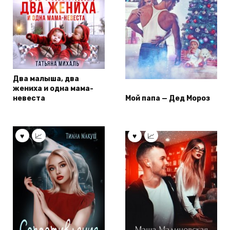
Два малыша, два
жениха и одна мама-
невеста
Мой папа — Дед Мороз