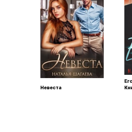
Ег
Невеста
Кн