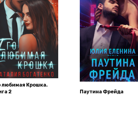
о любимая Крошка.
ига 2
Паутина Фрейда