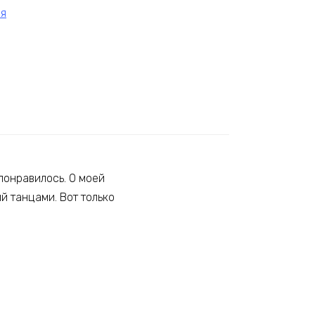
я
понравилось. О моей
й танцами. Вот только