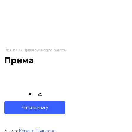
Главная
Приключенческое фэнтези
Прима
Читать книгу
Автор:
Карина Пьянкова